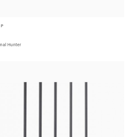
IP
onal Hunter