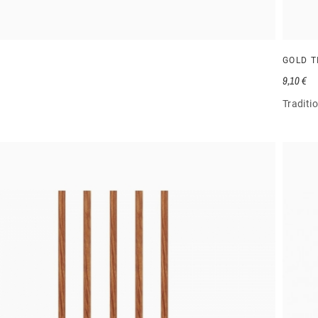
GOLD T
9,10 €
Traditi