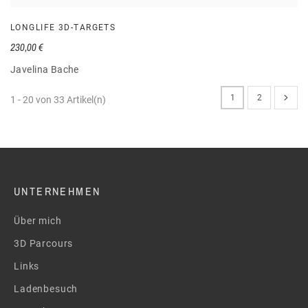
LONGLIFE 3D-TARGETS
230,00 €
Javelina Bache
1
2
1 - 20 von 33 Artikel(n)
UNTERNEHMEN
Über mich
3D Parcours
Links
Ladenbesuch