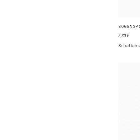
BOGENSP
5,30 €
Schaftansp