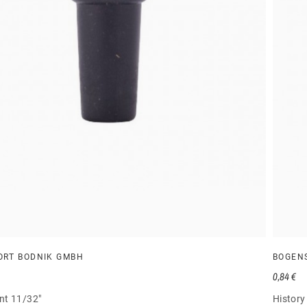
ORT BODNIK GMBH
BOGEN
0,84 €
t 11/32"
History