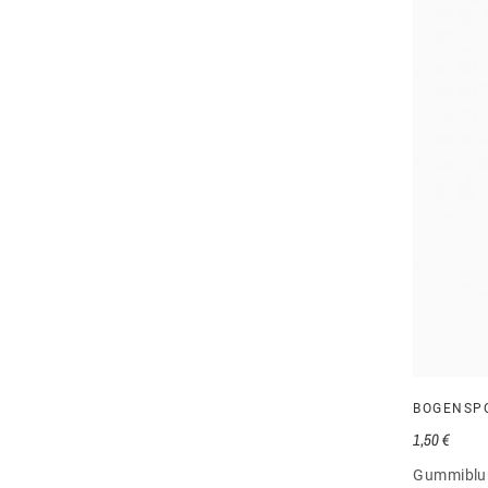
BOGENSP
1,50 €
Gummiblun