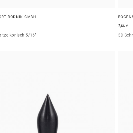
ORT BODNIK GMBH
BOGEN
1,00 €
itze konisch 5/16"
3D Schr