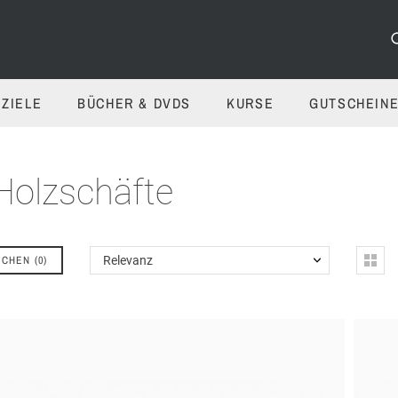
ZIELE
BÜCHER & DVDS
KURSE
GUTSCHEIN
 Holzschäfte
ICHEN
(
0
)
Relevanz