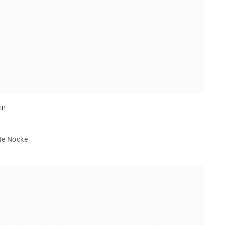
IP
te Nocke