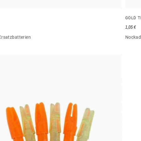
GOLD T
1,05 €
rsatzbatterien
Nockad