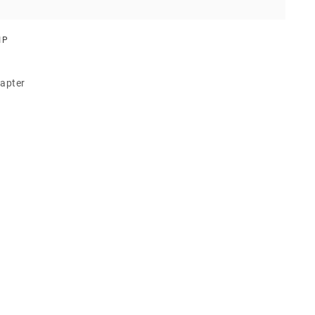
IP
apter