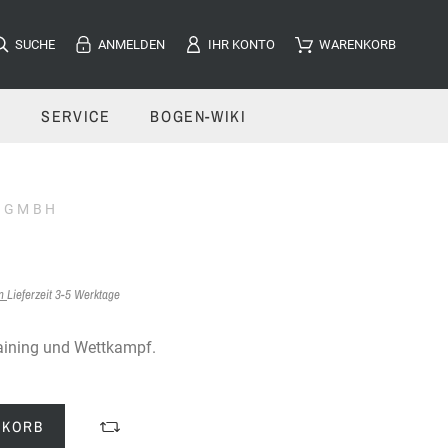
SUCHE
ANMELDEN
IHR KONTO
WARENKORB
E
SERVICE
BOGEN-WIKI
 GMBH
en
Lieferzeit 3-5 Werktage
aining und Wettkampf.
NKORB