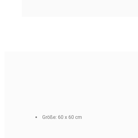
Artikeldetails
Größe: 60 x 60 cm
Artikel-Nr.:
100082
Auf Lager:
4 Artikel