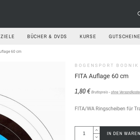
ZIELE
BÜCHER & DVDS
KURSE
GUTSCHEIN
uflage 60 cm
BOGENSPORT BODNIK
FITA Auflage 60 cm
1,80 €
Bruttopreis
ohne Versandkost
FITA/WA Ringscheiben für Tr
IN DEN WARE